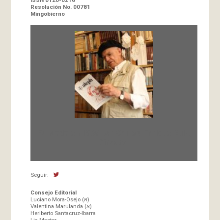
ISSN 0120-0216
Resolución No. 00781
Mingobierno
Fundada en 1966 por Carlos-Enrique Ruiz,
Director
Seguir:
Consejo Editorial
Luciano Mora-Osejo (א)
Valentina Marulanda (א)
Heriberto Santacruz-Ibarra
Lia Master