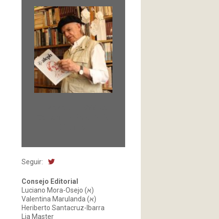
Fundada en 1966 por
Carlos-Enrique Ruiz,
Director
Seguir:
Consejo Editorial
Luciano Mora-Osejo (א)
Valentina Marulanda (א)
Heriberto Santacruz-Ibarra
Lia Master