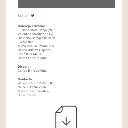
Seguir:
Consejo Editorial
Luciano Mora-Osejo (א)
Valentina Marulanda (א)
Heriberto Santacruz-Ibarra
Lia Master
Marta-Cecilia Betancur G.
Carlos-Alberto Ospina H.
Jairo Ruiz-Mejía
Carlos-Enrique Ruiz.
Director
Carlos-Enrique Ruiz
Contacto
Wasap: +57 312 7313583
Carrera 17 No 71-87
Manizales, Colombia,
Sudamérica.