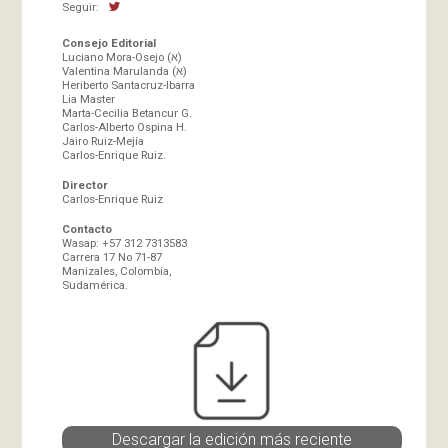
Seguir:
Consejo Editorial
Luciano Mora-Osejo (א)
Valentina Marulanda (א)
Heriberto Santacruz-Ibarra
Lia Master
Marta-Cecilia Betancur G.
Carlos-Alberto Ospina H.
Jairo Ruiz-Mejía
Carlos-Enrique Ruiz.
Director
Carlos-Enrique Ruiz
Contacto
Wasap: +57 312 7313583
Carrera 17 No 71-87
Manizales, Colombia,
Sudamérica.
Descargar la edición más reciente