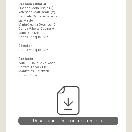
Consejo Editorial
Luciano Mora-Osejo (א)
Valentina Marulanda (א)
Heriberto Santacruz-Ibarra
Lia Master
Marta-Cecilia Betancur G.
Carlos-Alberto Ospina H.
Jairo Ruiz-Mejía
Carlos-Enrique Ruiz.
Director
Carlos-Enrique Ruiz
Contacto
Wasap: +57 312 7313583
Carrera 17 No 71-87
Manizales, Colombia,
Sudamérica.
Descargar la edición más reciente