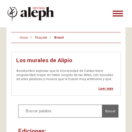
Inicio
Etiqueta
Brasil
Los murales de Alipio
Acostumbro expresar que la Universidad de Caldas tiene
singularidad mayor en haber surgido de las Artes, con escuelas
de artes plásticas y música que le fueron muy anteriores y que
hicieron parte de ella en los años cincuenta. Origen que de
recordarlo daría pie para fortalecer aún más…
Leer más
Buscar
Ediciones: