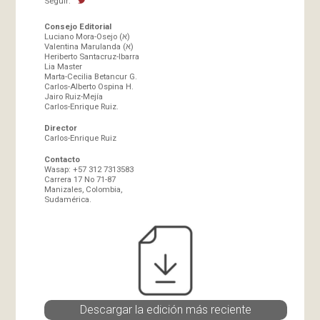
Seguir:
Consejo Editorial
Luciano Mora-Osejo (א)
Valentina Marulanda (א)
Heriberto Santacruz-Ibarra
Lia Master
Marta-Cecilia Betancur G.
Carlos-Alberto Ospina H.
Jairo Ruiz-Mejía
Carlos-Enrique Ruiz.
Director
Carlos-Enrique Ruiz
Contacto
Wasap: +57 312 7313583
Carrera 17 No 71-87
Manizales, Colombia,
Sudamérica.
Descargar la edición más reciente