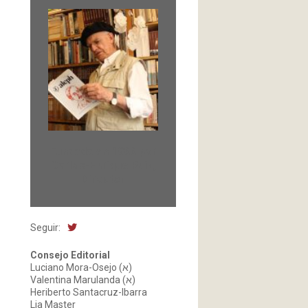
Fundada en 1966 por
Carlos-Enrique Ruiz,
Director
Seguir:
Consejo Editorial
Luciano Mora-Osejo (א)
Valentina Marulanda (א)
Heriberto Santacruz-Ibarra
Lia Master