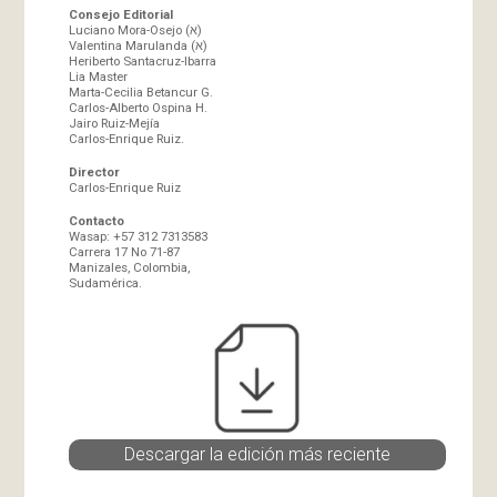
Consejo Editorial
Luciano Mora-Osejo (א)
Valentina Marulanda (א)
Heriberto Santacruz-Ibarra
Lia Master
Marta-Cecilia Betancur G.
Carlos-Alberto Ospina H.
Jairo Ruiz-Mejía
Carlos-Enrique Ruiz.
Director
Carlos-Enrique Ruiz
Contacto
Wasap: +57 312 7313583
Carrera 17 No 71-87
Manizales, Colombia,
Sudamérica.
Descargar la edición más reciente