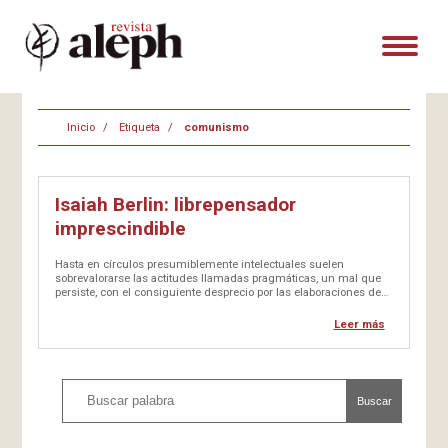
Inicio
Etiqueta
comunismo
Isaiah Berlin: librepensador
imprescindible
Hasta en círculos presumiblemente intelectuales suelen
sobrevalorarse las actitudes llamadas pragmáticas, un mal que
persiste, con el consiguiente desprecio por las elaboraciones de
pensamiento, o quizá considerando que estas son cosas de la
«academia». De ahí la importancia de hacer énfasis en
Leer más
personalidades del pensamiento que han impactado…
Buscar