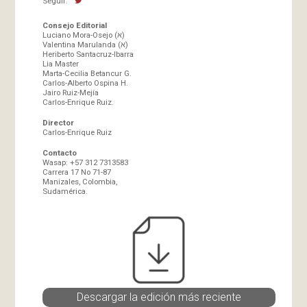
Seguir:
Consejo Editorial
Luciano Mora-Osejo (א)
Valentina Marulanda (א)
Heriberto Santacruz-Ibarra
Lia Master
Marta-Cecilia Betancur G.
Carlos-Alberto Ospina H.
Jairo Ruiz-Mejía
Carlos-Enrique Ruiz.
Director
Carlos-Enrique Ruiz
Contacto
Wasap: +57 312 7313583
Carrera 17 No 71-87
Manizales, Colombia,
Sudamérica.
Descargar la edición más reciente