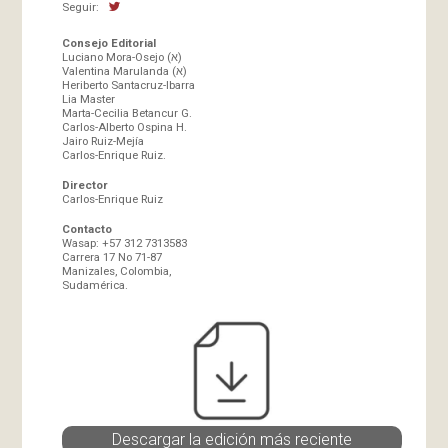
Seguir:
Consejo Editorial
Luciano Mora-Osejo (א)
Valentina Marulanda (א)
Heriberto Santacruz-Ibarra
Lia Master
Marta-Cecilia Betancur G.
Carlos-Alberto Ospina H.
Jairo Ruiz-Mejía
Carlos-Enrique Ruiz.
Director
Carlos-Enrique Ruiz
Contacto
Wasap: +57 312 7313583
Carrera 17 No 71-87
Manizales, Colombia,
Sudamérica.
Descargar la edición más reciente