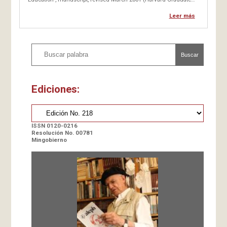
School of Education). Reconoce haberse apoyado mucho en
conversaciones con sus colegas Gavriel Salomón, de Israel, y
Leer más
Carlos Vasco, de Colombia.]] afirma que «somos prisioneros de
la…
Buscar
Ediciones:
ISSN 0120-0216
Resolución No. 00781
Mingobierno