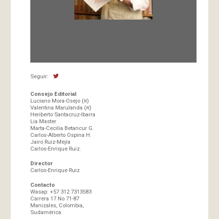
Fundada en 1966 por Carlos-Enrique Ruiz,
Director
Seguir:
Consejo Editorial
Luciano Mora-Osejo (א)
Valentina Marulanda (א)
Heriberto Santacruz-Ibarra
Lia Master
Marta-Cecilia Betancur G.
Carlos-Alberto Ospina H.
Jairo Ruiz-Mejía
Carlos-Enrique Ruiz.
Director
Carlos-Enrique Ruiz
Contacto
Wasap: +57 312 7313583
Carrera 17 No 71-87
Manizales, Colombia,
Sudamérica.