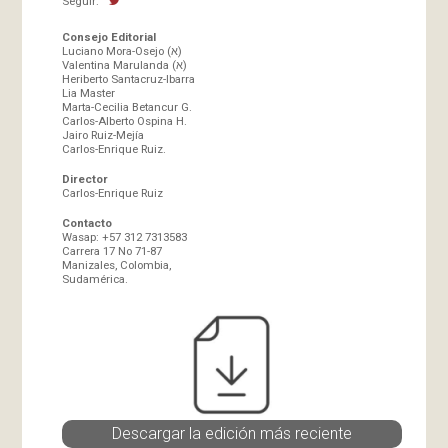
Seguir:
Consejo Editorial
Luciano Mora-Osejo (א)
Valentina Marulanda (א)
Heriberto Santacruz-Ibarra
Lia Master
Marta-Cecilia Betancur G.
Carlos-Alberto Ospina H.
Jairo Ruiz-Mejía
Carlos-Enrique Ruiz.
Director
Carlos-Enrique Ruiz
Contacto
Wasap: +57 312 7313583
Carrera 17 No 71-87
Manizales, Colombia,
Sudamérica.
Descargar la edición más reciente