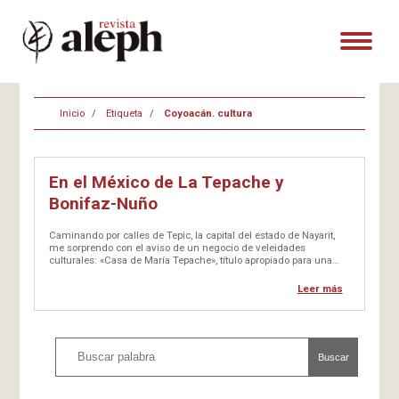
Inicio
Etiqueta
Coyoacán. cultura
En el México de La Tepache y
Bonifaz-Nuño
Caminando por calles de Tepic, la capital del estado de Nayarit,
me sorprendo con el aviso de un negocio de veleidades
culturales: «Casa de María Tepache», título apropiado para una
novela, un cuento, o una película. No entré a ver con detalle, me
bastó el nombre. Seguí pensando…
Leer más
Buscar