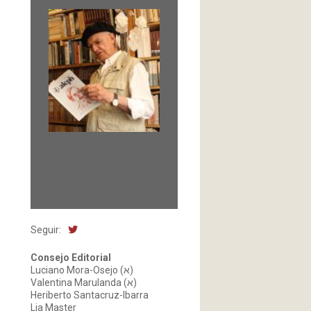
Fundada en 1966 por
Carlos-Enrique Ruiz,
Director
Seguir:
Consejo Editorial
Luciano Mora-Osejo (א)
Valentina Marulanda (א)
Heriberto Santacruz-Ibarra
Lia Master