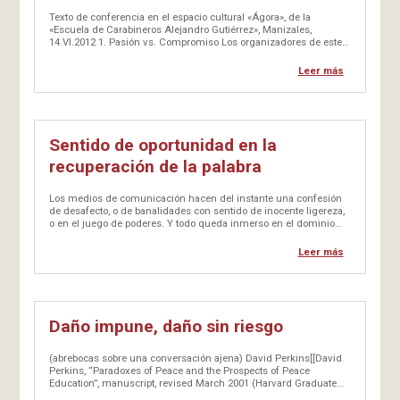
Texto de conferencia en el espacio cultural «Ágora», de la
«Escuela de Carabineros Alejandro Gutiérrez», Manizales,
14.VI.2012 1. Pasión vs. Compromiso Los organizadores de este
evento me propusieron exponer el tema: «Pasión que debemos
tener por cuidar nuestra vida». Y con respeto lo he considerado
Leer más
de…
Sentido de oportunidad en la
recuperación de la palabra
Los medios de comunicación hacen del instante una confesión
de desafecto, o de banalidades con sentido de inocente ligereza,
o en el juego de poderes. Y todo queda inmerso en el dominio
que impera. El ciudadano enajena la posibilidad de libre albedrío.
Su capacidad de apreciación está influida por…
Leer más
Daño impune, daño sin riesgo
(abrebocas sobre una conversación ajena) David Perkins[[David
Perkins, “Paradoxes of Peace and the Prospects of Peace
Education”, manuscript, revised March 2001 (Harvard Graduate
School of Education). Reconoce haberse apoyado mucho en