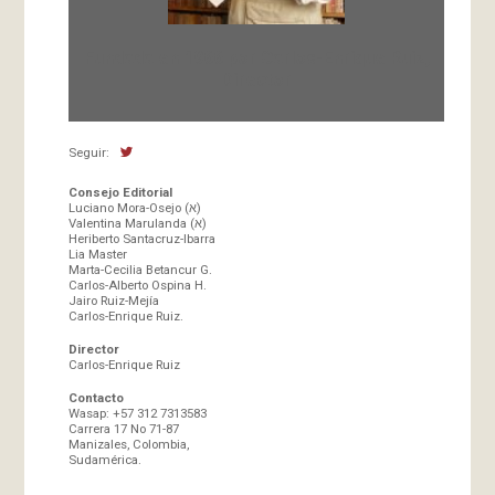
Fundada en 1966 por Carlos-Enrique Ruiz,
Director
Seguir:
Consejo Editorial
Luciano Mora-Osejo (א)
Valentina Marulanda (א)
Heriberto Santacruz-Ibarra
Lia Master
Marta-Cecilia Betancur G.
Carlos-Alberto Ospina H.
Jairo Ruiz-Mejía
Carlos-Enrique Ruiz.
Director
Carlos-Enrique Ruiz
Contacto
Wasap: +57 312 7313583
Carrera 17 No 71-87
Manizales, Colombia,
Sudamérica.