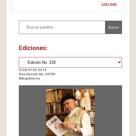
conversaciones con sus colegas Gavriel Salomón, de Israel, y
Leer más
Carlos Vasco, de Colombia.]] afirma que «somos prisioneros de
la…
Buscar
Ediciones:
ISSN 0120-0216
Resolución No. 00781
Mingobierno