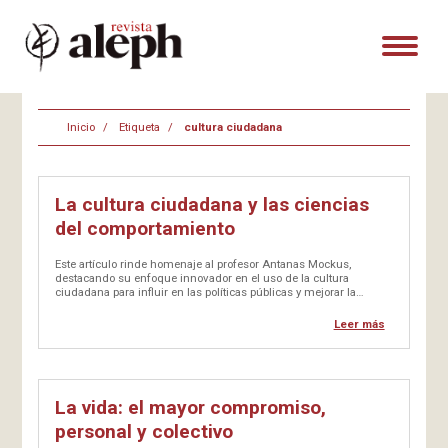
Inicio
Etiqueta
cultura ciudadana
La cultura ciudadana y las ciencias
del comportamiento
Este artículo rinde homenaje al profesor Antanas Mockus,
destacando su enfoque innovador en el uso de la cultura
ciudadana para influir en las políticas públicas y mejorar la
convivencia social. Mockus propuso que, más allá de las leyes
formales, el orden social se soporta también en normas sociales
Leer más
y…
La vida: el mayor compromiso,
personal y colectivo