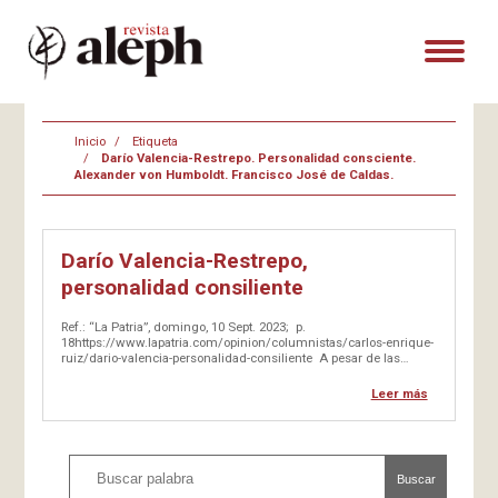
Inicio
Etiqueta
Darío Valencia-Restrepo. Personalidad consciente.
Alexander von Humboldt. Francisco José de Caldas.
Darío Valencia-Restrepo,
personalidad consiliente
Ref.: “La Patria”, domingo, 10 Sept. 2023; p.
18https://www.lapatria.com/opinion/columnistas/carlos-enrique-
ruiz/dario-valencia-personalidad-consiliente A pesar de las
múltiples y permanentes dificultades que padece el mundo,
incluida nuestra Colombia, no dejan de aflorar personalidades
Leer más
luminosas que permiten abrir camino, a partir…
Buscar