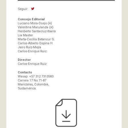
Seguir:
Consejo Editorial
Luciano Mora-Osejo (א)
Valentina Marulanda (א)
Heriberto Santacruz-Ibarra
Lia Master
Marta-Cecilia Betancur G.
Carlos-Alberto Ospina H.
Jairo Ruiz-Mejía
Carlos-Enrique Ruiz.
Director
Carlos-Enrique Ruiz
Contacto
Wasap: +57 312 7313583
Carrera 17 No 71-87
Manizales, Colombia,
Sudamérica.