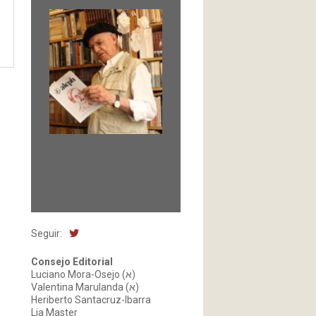
Fundada en 1966 por
Carlos-Enrique Ruiz,
Director
Seguir:
Consejo Editorial
Luciano Mora-Osejo (א)
Valentina Marulanda (א)
Heriberto Santacruz-Ibarra
Lia Master