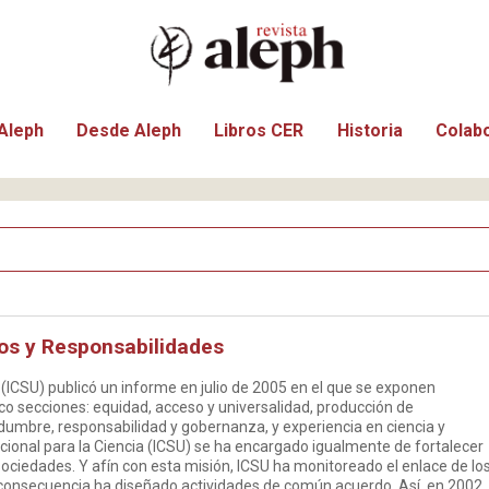
Aleph
Desde Aleph
Libros CER
Historia
Colab
os y Responsabilidades
a (ICSU) publicó un informe en julio de 2005 en el que se exponen
inco secciones: equidad, acceso y universalidad, producción de
tidumbre, responsabilidad y gobernanza, y experiencia en ciencia y
cional para la Ciencia (ICSU) se ha encargado igualmente de fortalecer
 sociedades. Y afín con esta misión, ICSU ha monitoreado el enlace de lo
 consecuencia ha diseñado actividades de común acuerdo. Así, en 2002,