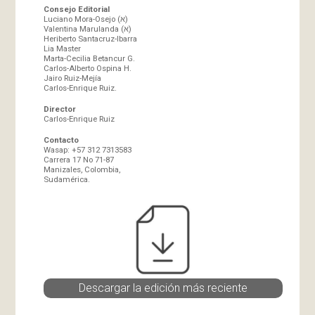
Consejo Editorial
Luciano Mora-Osejo (א)
Valentina Marulanda (א)
Heriberto Santacruz-Ibarra
Lia Master
Marta-Cecilia Betancur G.
Carlos-Alberto Ospina H.
Jairo Ruiz-Mejía
Carlos-Enrique Ruiz.
Director
Carlos-Enrique Ruiz
Contacto
Wasap: +57 312 7313583
Carrera 17 No 71-87
Manizales, Colombia,
Sudamérica.
Descargar la edición más reciente