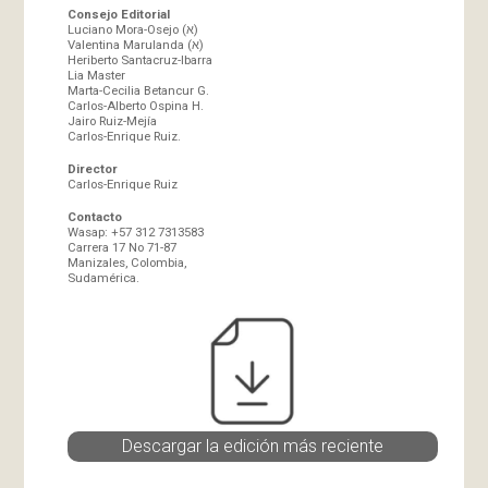
Consejo Editorial
Luciano Mora-Osejo (א)
Valentina Marulanda (א)
Heriberto Santacruz-Ibarra
Lia Master
Marta-Cecilia Betancur G.
Carlos-Alberto Ospina H.
Jairo Ruiz-Mejía
Carlos-Enrique Ruiz.
Director
Carlos-Enrique Ruiz
Contacto
Wasap: +57 312 7313583
Carrera 17 No 71-87
Manizales, Colombia,
Sudamérica.
Descargar la edición más reciente