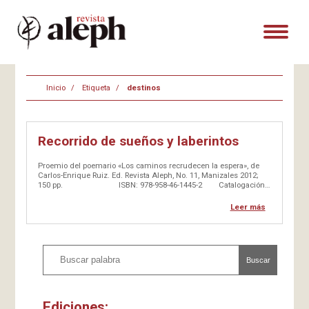
Inicio
Etiqueta
destinos
Recorrido de sueños y laberintos
Proemio del poemario «Los caminos recrudecen la espera», de
Carlos-Enrique Ruiz. Ed. Revista Aleph, No. 11, Manizales 2012;
150 pp. ISBN: 978-958-46-1445-2 Catalogación
BLAA: Co861.6cd21ed./A1372143 …
Leer más
Buscar
Ediciones: