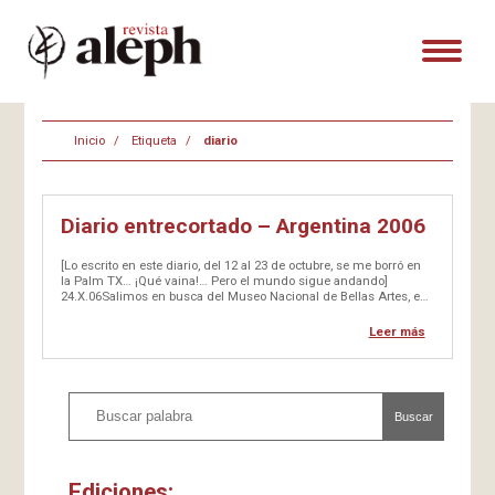
Inicio
Etiqueta
diario
Diario entrecortado – Argentina 2006
[Lo escrito en este diario, del 12 al 23 de octubre, se me borró en
la Palm TX… ¡Qué vaina!… Pero el mundo sigue andando]
24.X.06Salimos en busca del Museo Nacional de Bellas Artes, en
el sector de La Recoleta. Vamos caminando por…
Leer más
Buscar
Ediciones: