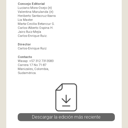
Consejo Editorial
Luciano Mora-Osejo (א)
Valentina Marulanda (א)
Heriberto Santacruz-Ibarra
Lia Master
Marta-Cecilia Betancur G.
Carlos-Alberto Ospina H.
Jairo Ruiz-Mejía
Carlos-Enrique Ruiz.
Director
Carlos-Enrique Ruiz
Contacto
Wasap: +57 312 7313583
Carrera 17 No 71-87
Manizales, Colombia,
Sudamérica.
Descargar la edición más reciente