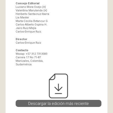
Consejo Editorial
Luciano Mora-Osejo (א)
Valentina Marulanda (א)
Heriberto Santacruz-Ibarra
Lia Master
Marta-Cecilia Betancur G.
Carlos-Alberto Ospina H.
Jairo Ruiz-Mejía
Carlos-Enrique Ruiz.
Director
Carlos-Enrique Ruiz
Contacto
Wasap: +57 312 7313583
Carrera 17 No 71-87
Manizales, Colombia,
Sudamérica.
Descargar la edición más reciente