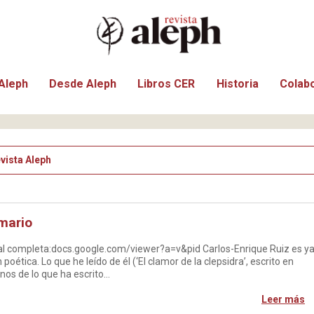
Aleph
Desde Aleph
Libros CER
Historia
Colab
vista Aleph
mario
tal completa:docs.google.com/viewer?a=v&pid Carlos-Enrique Ruiz es y
oética. Lo que he leído de él (‘El clamor de la clepsidra’, escrito en
os de lo que ha escrito…
Leer más