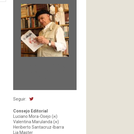
Fundada en 1966 por
Carlos-Enrique Ruiz,
Director
Seguir:
Consejo Editorial
Luciano Mora-Osejo (א)
Valentina Marulanda (א)
Heriberto Santacruz-Ibarra
Lia Master