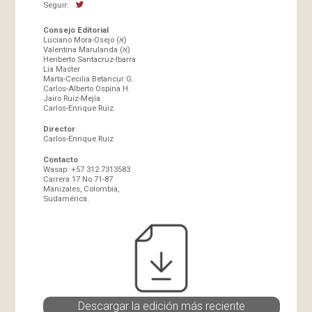
Seguir:
Consejo Editorial
Luciano Mora-Osejo (א)
Valentina Marulanda (א)
Heriberto Santacruz-Ibarra
Lia Master
Marta-Cecilia Betancur G.
Carlos-Alberto Ospina H.
Jairo Ruiz-Mejía
Carlos-Enrique Ruiz.
Director
Carlos-Enrique Ruiz
Contacto
Wasap: +57 312 7313583
Carrera 17 No 71-87
Manizales, Colombia,
Sudamérica.
Descargar la edición más reciente