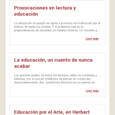
Provocaciones en lectura y
educación
La educación no puede ser ajena a procesos de motivación por la
lectura, en todos los niveles. Y el problema está en la
preponderancia de docentes sin hábitos lectores. Un docente que
tiene la costumbre de leer comenta con los alumnos, les…
Leer más
La educación, un cuento de nunca
acabar
Los grandes poetas, de todos los tiempos, saltan en verdades y
bellezas, con el uso de metáforas de pensar, en medio del
deslumbramiento. Así, José-Emilio Pacheco en un poema de
recuerdo nostálgico dijo: “Lluvia de arena como el mar del…
Leer más
Educación por el Arte, en Herbert