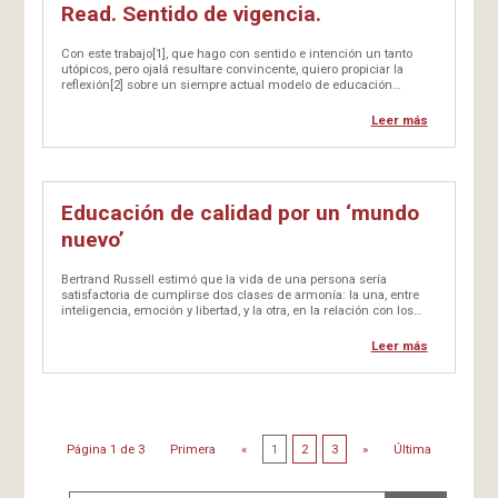
Read. Sentido de vigencia.
Con este trabajo[1], que hago con sentido e intención un tanto
utópicos, pero ojalá resultare convincente, quiero propiciar la
reflexión[2] sobre un siempre actual modelo de educación
fundamentado en el arte,…
Leer más
Educación de calidad por un ‘mundo
nuevo’
Bertrand Russell estimó que la vida de una persona sería
satisfactoria de cumplirse dos clases de armonía: la una, entre
inteligencia, emoción y libertad, y la otra, en la relación con los
demás. Armonía en el sentido de favorecer en positivo la…
Leer más
Página 1 de 3
Primera
«
1
2
3
»
Última