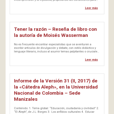
que germinen la inclusión, el amor y el pluralismo.
Leer más
Tener la razón – Reseña de libro con
la autoría de Moisés Wasserman
No es frecuente encontrar especialistas que se aventuren a
escribir artículos de divulgación y debate, con estilo didáctico y
lenguaje literario, incluso al asumir temas palpitantes o cruciales
en algún momento. Entre nosotros, en…
Leer más
Informe de la Versión 31 (II, 2017) de
la «Cátedra Aleph», en la Universidad
Nacional de Colombia – Sede
Manizales
Contenido: 1. Tema global: “Educación, ciudadanía y civilidad” 2.
“El Aleph”, de J.L. Borges 3. Los anfibios culturales 4. Educar