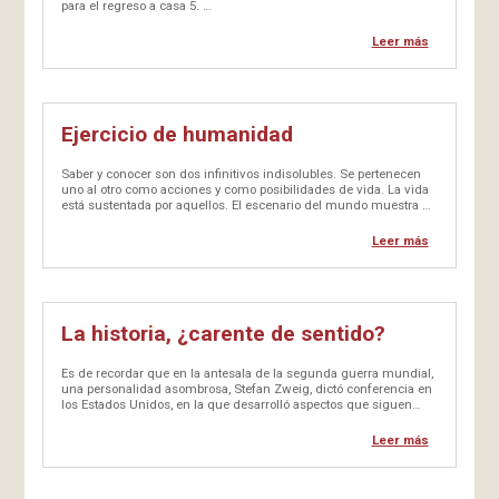
para el regreso a casa 5. …
Leer más
Ejercicio de humanidad
Saber y conocer son dos infinitivos indisolubles. Se pertenecen
uno al otro como acciones y como posibilidades de vida. La vida
está sustentada por aquellos. El escenario del mundo muestra a
cada paso y en los instantes el acervo de…
Leer más
La historia, ¿carente de sentido?
Es de recordar que en la antesala de la segunda guerra mundial,
una personalidad asombrosa, Stefan Zweig, dictó conferencia en
los Estados Unidos, en la que desarrolló aspectos que siguen
vigentes al señalar anomalías sociales, por caso la “crisis moral
(o ética)”…
Leer más