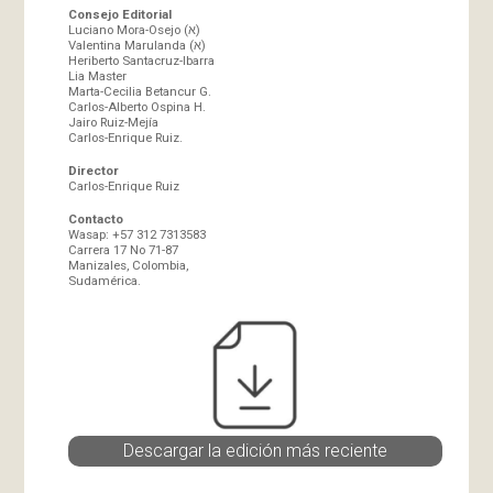
Consejo Editorial
Luciano Mora-Osejo (א)
Valentina Marulanda (א)
Heriberto Santacruz-Ibarra
Lia Master
Marta-Cecilia Betancur G.
Carlos-Alberto Ospina H.
Jairo Ruiz-Mejía
Carlos-Enrique Ruiz.
Director
Carlos-Enrique Ruiz
Contacto
Wasap: +57 312 7313583
Carrera 17 No 71-87
Manizales, Colombia,
Sudamérica.
Descargar la edición más reciente