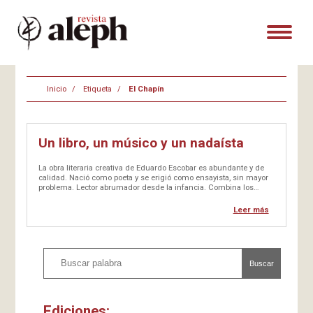
Inicio
Etiqueta
El Chapín
Un libro, un músico y un nadaísta
La obra literaria creativa de Eduardo Escobar es abundante y de
calidad. Nació como poeta y se erigió como ensayista, sin mayor
problema. Lector abrumador desde la infancia. Combina los
géneros, desconociéndolos y recreándolos. Cuando escribe es
poética su forma en el decir más solvente. Sus artículos de
Leer más
prensa son…
Buscar
Ediciones: