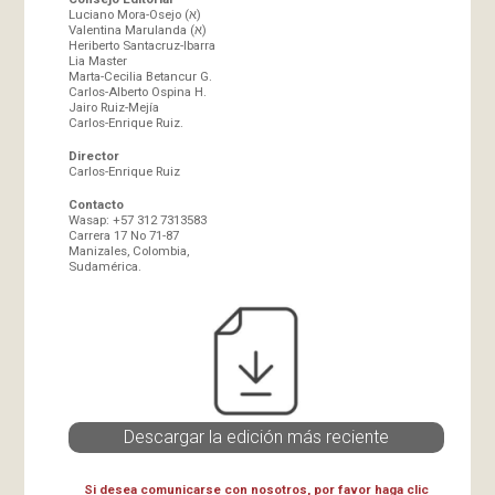
Luciano Mora-Osejo (א)
Valentina Marulanda (א)
Heriberto Santacruz-Ibarra
Lia Master
Marta-Cecilia Betancur G.
Carlos-Alberto Ospina H.
Jairo Ruiz-Mejía
Carlos-Enrique Ruiz.
Director
Carlos-Enrique Ruiz
Contacto
Wasap: +57 312 7313583
Carrera 17 No 71-87
Manizales, Colombia,
Sudamérica.
Descargar la edición más reciente
Si desea comunicarse con nosotros, por favor haga clic