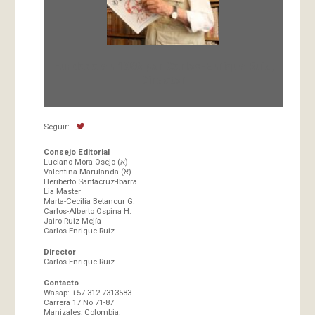
Fundada en 1966 por Carlos-Enrique Ruiz,
Director
Seguir:
Consejo Editorial
Luciano Mora-Osejo (א)
Valentina Marulanda (א)
Heriberto Santacruz-Ibarra
Lia Master
Marta-Cecilia Betancur G.
Carlos-Alberto Ospina H.
Jairo Ruiz-Mejía
Carlos-Enrique Ruiz.
Director
Carlos-Enrique Ruiz
Contacto
Wasap: +57 312 7313583
Carrera 17 No 71-87
Manizales, Colombia,