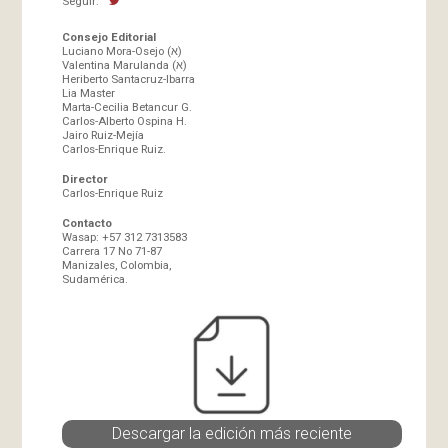
Seguir:
Consejo Editorial
Luciano Mora-Osejo (א)
Valentina Marulanda (א)
Heriberto Santacruz-Ibarra
Lia Master
Marta-Cecilia Betancur G.
Carlos-Alberto Ospina H.
Jairo Ruiz-Mejía
Carlos-Enrique Ruiz.
Director
Carlos-Enrique Ruiz
Contacto
Wasap: +57 312 7313583
Carrera 17 No 71-87
Manizales, Colombia,
Sudamérica.
Descargar la edición más reciente