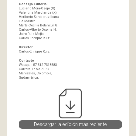
Consejo Editorial
Luciano Mora-Osejo (א)
Valentina Marulanda (א)
Heriberto Santacruz-Ibarra
Lia Master
Marta-Cecilia Betancur G.
Carlos-Alberto Ospina H.
Jairo Ruiz-Mejía
Carlos-Enrique Ruiz.
Director
Carlos-Enrique Ruiz
Contacto
Wasap: +57 312 7313583
Carrera 17 No 71-87
Manizales, Colombia,
Sudamérica.
Descargar la edición más reciente