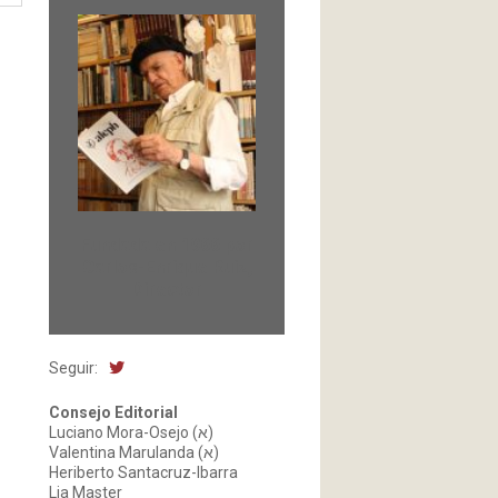
Fundada en 1966 por
Carlos-Enrique Ruiz,
Director
Seguir:
Consejo Editorial
Luciano Mora-Osejo (א)
Valentina Marulanda (א)
Heriberto Santacruz-Ibarra
Lia Master