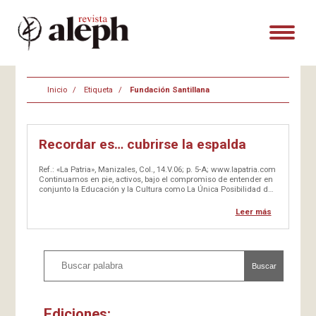
Inicio
Etiqueta
Fundación Santillana
Recordar es… cubrirse la espalda
Ref.: «La Patria», Manizales, Col., 14.V.06; p. 5-A; www.lapatria.com
Continuamos en pie, activos, bajo el compromiso de entender en
conjunto la Educación y la Cultura como La Única Posibilidad de
Construir la anhelada Coexistencia en la pluralidad. El Dos de
Mayo [2006] se Realizó en Bogotá…
Leer más
Buscar
Ediciones: