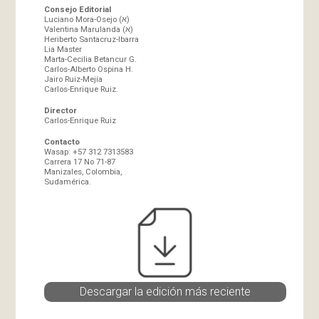
Consejo Editorial
Luciano Mora-Osejo (א)
Valentina Marulanda (א)
Heriberto Santacruz-Ibarra
Lia Master
Marta-Cecilia Betancur G.
Carlos-Alberto Ospina H.
Jairo Ruiz-Mejía
Carlos-Enrique Ruiz.
Director
Carlos-Enrique Ruiz
Contacto
Wasap: +57 312 7313583
Carrera 17 No 71-87
Manizales, Colombia,
Sudamérica.
Descargar la edición más reciente