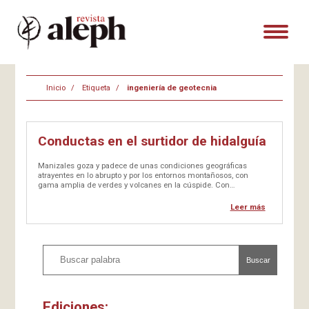
Inicio
Etiqueta
ingeniería de geotecnia
Conductas en el surtidor de hidalguía
Manizales goza y padece de unas condiciones geográficas
atrayentes en lo abrupto y por los entornos montañosos, con
gama amplia de verdes y volcanes en la cúspide. Con
crepúsculos sobrecogedores. En tiempos calmos el disfrute es
total. Pero vienen las lluvias y el ambiente cambia de color. Las
Leer más
nieblas,…
Buscar
Ediciones: