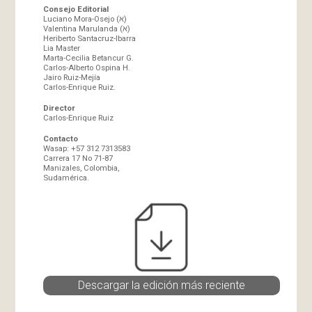
Consejo Editorial
Luciano Mora-Osejo (א)
Valentina Marulanda (א)
Heriberto Santacruz-Ibarra
Lia Master
Marta-Cecilia Betancur G.
Carlos-Alberto Ospina H.
Jairo Ruiz-Mejía
Carlos-Enrique Ruiz.
Director
Carlos-Enrique Ruiz
Contacto
Wasap: +57 312 7313583
Carrera 17 No 71-87
Manizales, Colombia,
Sudamérica.
Descargar la edición más reciente