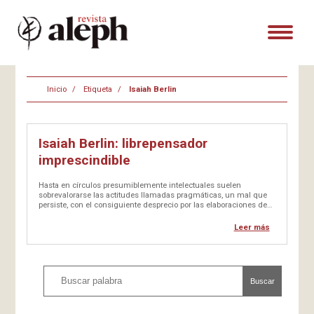
Inicio
Etiqueta
Isaiah Berlin
Isaiah Berlin: librepensador
imprescindible
Hasta en círculos presumiblemente intelectuales suelen
sobrevalorarse las actitudes llamadas pragmáticas, un mal que
persiste, con el consiguiente desprecio por las elaboraciones de
pensamiento, o quizá considerando que estas son cosas de la
«academia». De ahí la importancia de hacer énfasis en
Leer más
personalidades del pensamiento que han impactado…
Buscar