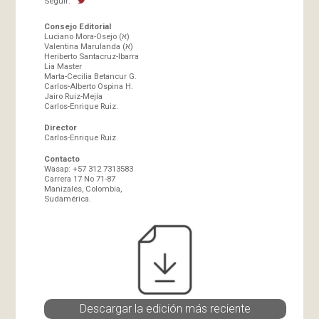
Seguir:
Consejo Editorial
Luciano Mora-Osejo (א)
Valentina Marulanda (א)
Heriberto Santacruz-Ibarra
Lia Master
Marta-Cecilia Betancur G.
Carlos-Alberto Ospina H.
Jairo Ruiz-Mejía
Carlos-Enrique Ruiz.
Director
Carlos-Enrique Ruiz
Contacto
Wasap: +57 312 7313583
Carrera 17 No 71-87
Manizales, Colombia,
Sudamérica.
Descargar la edición más reciente