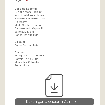
Seguir:
Consejo Editorial
Luciano Mora-Osejo (א)
Valentina Marulanda (א)
Heriberto Santacruz-Ibarra
Lia Master
Marta-Cecilia Betancur G.
Carlos-Alberto Ospina H.
Jairo Ruiz-Mejía
Carlos-Enrique Ruiz.
Director
Carlos-Enrique Ruiz
Contacto
Wasap: +57 312 7313583
Carrera 17 No 71-87
Manizales, Colombia,
Sudamérica.
Descargar la edición más reciente