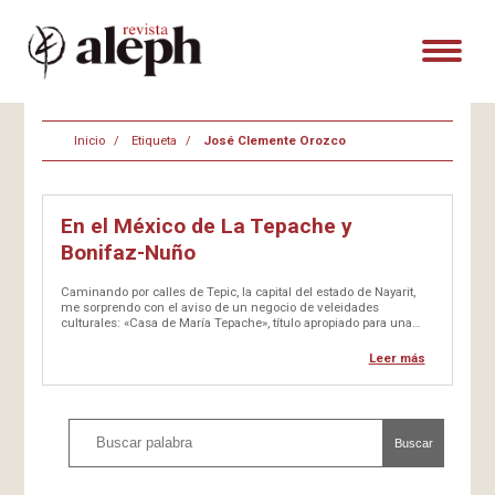
Inicio
Etiqueta
José Clemente Orozco
En el México de La Tepache y
Bonifaz-Nuño
Caminando por calles de Tepic, la capital del estado de Nayarit,
me sorprendo con el aviso de un negocio de veleidades
culturales: «Casa de María Tepache», título apropiado para una
novela, un cuento, o una película. No entré a ver con detalle, me
bastó el nombre. Seguí pensando…
Leer más
Buscar