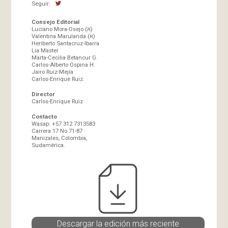
Seguir:
Consejo Editorial
Luciano Mora-Osejo (א)
Valentina Marulanda (א)
Heriberto Santacruz-Ibarra
Lia Master
Marta-Cecilia Betancur G.
Carlos-Alberto Ospina H.
Jairo Ruiz-Mejía
Carlos-Enrique Ruiz.
Director
Carlos-Enrique Ruiz
Contacto
Wasap: +57 312 7313583
Carrera 17 No 71-87
Manizales, Colombia,
Sudamérica.
Descargar la edición más reciente