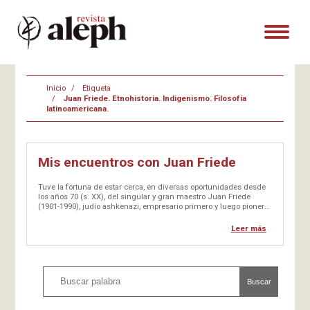
Inicio
Etiqueta
Juan Friede. Etnohistoria. Indigenismo. Filosofía
latinoamericana.
Mis encuentros con Juan Friede
Tuve la fortuna de estar cerca, en diversas oportunidades desde
los años 70 (s. XX), del singular y gran maestro Juan Friede
(1901-1990), judío ashkenazi, empresario primero y luego pionero
en estudios etnohistóricos en Colombia, con muy amplia obra
publicada, como por ejemplo los 24 tomos que hizo con…
Leer más
Buscar