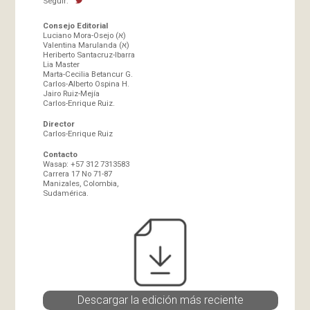
Seguir:
Consejo Editorial
Luciano Mora-Osejo (א)
Valentina Marulanda (א)
Heriberto Santacruz-Ibarra
Lia Master
Marta-Cecilia Betancur G.
Carlos-Alberto Ospina H.
Jairo Ruiz-Mejía
Carlos-Enrique Ruiz.
Director
Carlos-Enrique Ruiz
Contacto
Wasap: +57 312 7313583
Carrera 17 No 71-87
Manizales, Colombia,
Sudamérica.
Descargar la edición más reciente