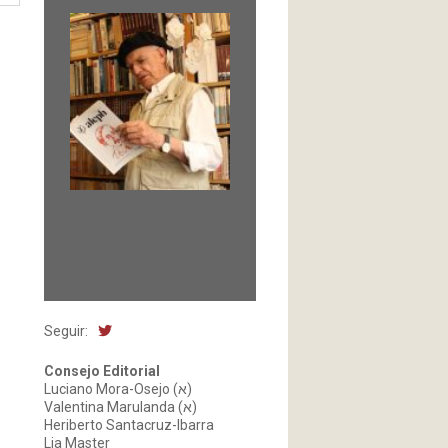
Fundada en 1966 por
Carlos-Enrique Ruiz,
Director
Seguir:
Consejo Editorial
Luciano Mora-Osejo (א)
Valentina Marulanda (א)
Heriberto Santacruz-Ibarra
Lia Master