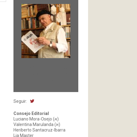
Fundada en 1966 por
Carlos-Enrique Ruiz,
Director
Seguir:
Consejo Editorial
Luciano Mora-Osejo (א)
Valentina Marulanda (א)
Heriberto Santacruz-Ibarra
Lia Master