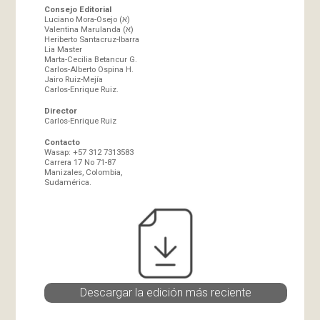
Consejo Editorial
Luciano Mora-Osejo (א)
Valentina Marulanda (א)
Heriberto Santacruz-Ibarra
Lia Master
Marta-Cecilia Betancur G.
Carlos-Alberto Ospina H.
Jairo Ruiz-Mejía
Carlos-Enrique Ruiz.
Director
Carlos-Enrique Ruiz
Contacto
Wasap: +57 312 7313583
Carrera 17 No 71-87
Manizales, Colombia,
Sudamérica.
Descargar la edición más reciente