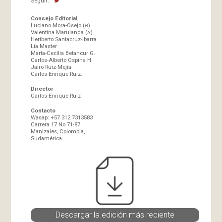
Seguir:
Consejo Editorial
Luciano Mora-Osejo (א)
Valentina Marulanda (א)
Heriberto Santacruz-Ibarra
Lia Master
Marta-Cecilia Betancur G.
Carlos-Alberto Ospina H.
Jairo Ruiz-Mejía
Carlos-Enrique Ruiz.
Director
Carlos-Enrique Ruiz
Contacto
Wasap: +57 312 7313583
Carrera 17 No 71-87
Manizales, Colombia,
Sudamérica.
Descargar la edición más reciente