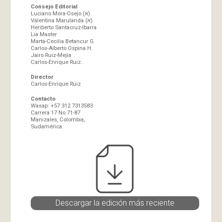
Consejo Editorial
Luciano Mora-Osejo (א)
Valentina Marulanda (א)
Heriberto Santacruz-Ibarra
Lia Master
Marta-Cecilia Betancur G.
Carlos-Alberto Ospina H.
Jairo Ruiz-Mejía
Carlos-Enrique Ruiz.
Director
Carlos-Enrique Ruiz
Contacto
Wasap: +57 312 7313583
Carrera 17 No 71-87
Manizales, Colombia,
Sudamérica.
Descargar la edición más reciente