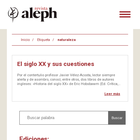
Inicio
Etiqueta
naturaleza
El siglo XX y sus cuestiones
Por el contertulio profesor Javier Vélez-Acosta, lector siempre
alerta y de asombro, conocí, entre otros, dos libros de autores
ingleses: «Historia del siglo XX» de Eric Hobsbawm (Ed. Crítica,
Barcelona 2005) e «Historia intelectual del siglo XX» de Peter
Watson (Ed. Crítica, Barcelona 2007), los cuales incorporé como…
Leer más
Buscar
Ediciones: