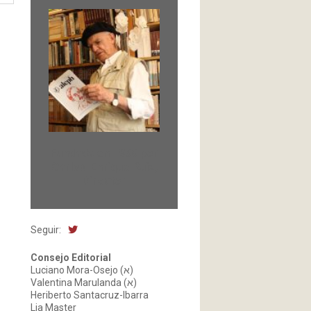
Fundada en 1966 por
Carlos-Enrique Ruiz,
Director
Seguir:
Consejo Editorial
Luciano Mora-Osejo (א)
Valentina Marulanda (א)
Heriberto Santacruz-Ibarra
Lia Master