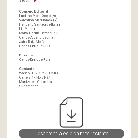
Seguir:
Consejo Editorial
Luciano Mora-Osejo (א)
Valentina Marulanda (א)
Heriberto Santacruz-Ibarra
Lia Master
Marta-Cecilia Betancur G.
Carlos-Alberto Ospina H.
Jairo Ruiz-Mejía
Carlos-Enrique Ruiz.
Director
Carlos-Enrique Ruiz
Contacto
Wasap: +57 312 7313583
Carrera 17 No 71-87
Manizales, Colombia,
Sudamérica.
Descargar la edición más reciente