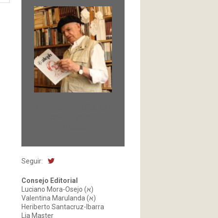
Fundada en 1966 por
Carlos-Enrique Ruiz,
Director
Seguir:
Consejo Editorial
Luciano Mora-Osejo (א)
Valentina Marulanda (א)
Heriberto Santacruz-Ibarra
Lia Master