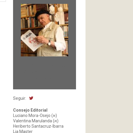
Fundada en 1966 por
Carlos-Enrique Ruiz,
Director
Seguir:
Consejo Editorial
Luciano Mora-Osejo (א)
Valentina Marulanda (א)
Heriberto Santacruz-Ibarra
Lia Master