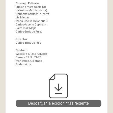
Consejo Editorial
Luciano Mora-Osejo (א)
Valentina Marulanda (א)
Heriberto Santacruz-Ibarra
Lia Master
Marta-Cecilia Betancur G.
Carlos-Alberto Ospina H.
Jairo Ruiz-Mejía
Carlos-Enrique Ruiz.
Director
Carlos-Enrique Ruiz
Contacto
Wasap: +57 312 7313583
Carrera 17 No 71-87
Manizales, Colombia,
Sudamérica.
Descargar la edición más reciente