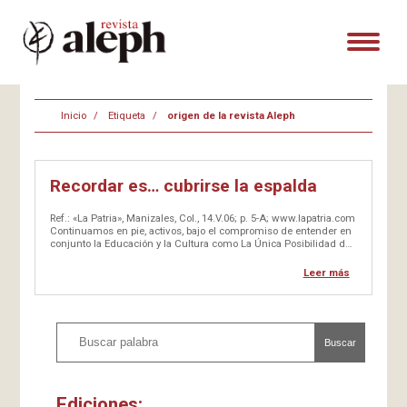
Inicio
Etiqueta
origen de la revista Aleph
Recordar es… cubrirse la espalda
Ref.: «La Patria», Manizales, Col., 14.V.06; p. 5-A; www.lapatria.com
Continuamos en pie, activos, bajo el compromiso de entender en
conjunto la Educación y la Cultura como La Única Posibilidad de
Construir la anhelada Coexistencia en la pluralidad. El Dos de
Mayo [2006] se Realizó en Bogotá…
Leer más
Buscar
Ediciones: