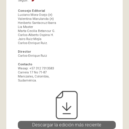
Seguir:
Consejo Editorial
Luciano Mora-Osejo (א)
Valentina Marulanda (א)
Heriberto Santacruz-Ibarra
Lia Master
Marta-Cecilia Betancur G.
Carlos-Alberto Ospina H.
Jairo Ruiz-Mejía
Carlos-Enrique Ruiz.
Director
Carlos-Enrique Ruiz
Contacto
Wasap: +57 312 7313583
Carrera 17 No 71-87
Manizales, Colombia,
Sudamérica.
Descargar la edición más reciente