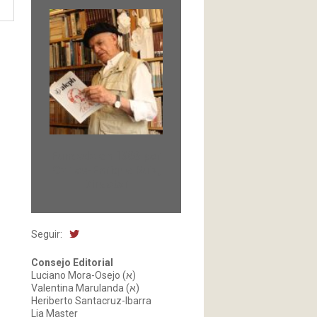
Fundada en 1966 por
Carlos-Enrique Ruiz,
Director
Seguir:
Consejo Editorial
Luciano Mora-Osejo (א)
Valentina Marulanda (א)
Heriberto Santacruz-Ibarra
Lia Master