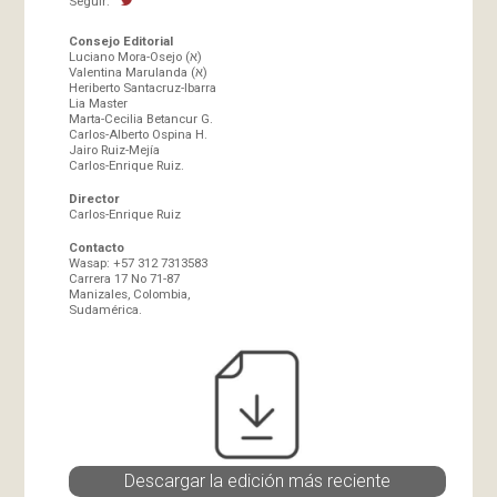
Seguir:
Consejo Editorial
Luciano Mora-Osejo (א)
Valentina Marulanda (א)
Heriberto Santacruz-Ibarra
Lia Master
Marta-Cecilia Betancur G.
Carlos-Alberto Ospina H.
Jairo Ruiz-Mejía
Carlos-Enrique Ruiz.
Director
Carlos-Enrique Ruiz
Contacto
Wasap: +57 312 7313583
Carrera 17 No 71-87
Manizales, Colombia,
Sudamérica.
Descargar la edición más reciente