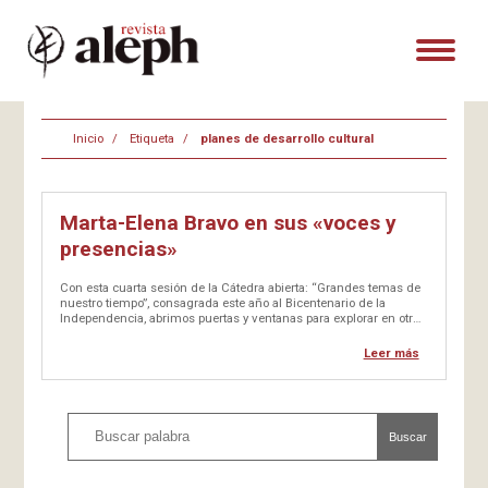
Inicio
Etiqueta
planes de desarrollo cultural
Marta-Elena Bravo en sus «voces y
presencias»
Con esta cuarta sesión de la Cátedra abierta: “Grandes temas de
nuestro tiempo”, consagrada este año al Bicentenario de la
Independencia, abrimos puertas y ventanas para explorar en otros
conceptos fundamentales, como los ventilados hasta ahora sobre
independencia, república, ciencia en los albores, castas sociales,
Leer más
contingencia en la…
Buscar