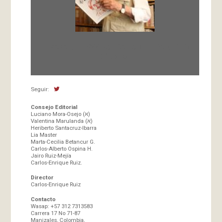
Fundada en 1966 por Carlos-Enrique Ruiz,
Director
Seguir:
Consejo Editorial
Luciano Mora-Osejo (א)
Valentina Marulanda (א)
Heriberto Santacruz-Ibarra
Lia Master
Marta-Cecilia Betancur G.
Carlos-Alberto Ospina H.
Jairo Ruiz-Mejía
Carlos-Enrique Ruiz.
Director
Carlos-Enrique Ruiz
Contacto
Wasap: +57 312 7313583
Carrera 17 No 71-87
Manizales, Colombia,