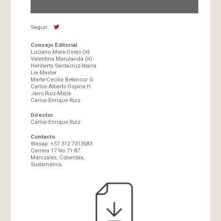
Seguir:
Consejo Editorial
Luciano Mora-Osejo (א)
Valentina Marulanda (א)
Heriberto Santacruz-Ibarra
Lia Master
Marta-Cecilia Betancur G.
Carlos-Alberto Ospina H.
Jairo Ruiz-Mejía
Carlos-Enrique Ruiz.
Director
Carlos-Enrique Ruiz
Contacto
Wasap: +57 312 7313583
Carrera 17 No 71-87
Manizales, Colombia,
Sudamérica.